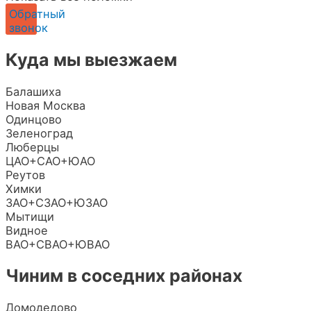
Обратный
звонок
Куда мы выезжаем
Балашиха
Новая Москва
Одинцово
Зеленоград
Люберцы
ЦАО+САО+ЮАО
Реутов
Химки
ЗАО+СЗАО+ЮЗАО
Мытищи
Видное
ВАО+СВАО+ЮВАО
Чиним в соседних районах
Домодедово