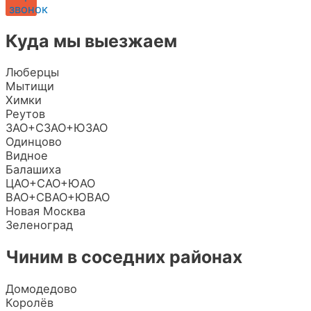
звонок
Куда мы выезжаем
Люберцы
Мытищи
Химки
Реутов
ЗАО+СЗАО+ЮЗАО
Одинцово
Видное
Балашиха
ЦАО+САО+ЮАО
ВАО+СВАО+ЮВАО
Новая Москва
Зеленоград
Чиним в соседних районах
Домодедово
Королёв