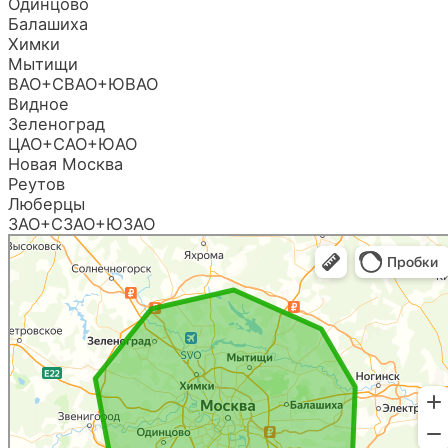
Одинцово
Балашиха
Химки
Мытищи
ВАО+СВАО+ЮВАО
Видное
Зеленоград
ЦАО+САО+ЮАО
Новая Москва
Реутов
Люберцы
ЗАО+СЗАО+ЮЗАО