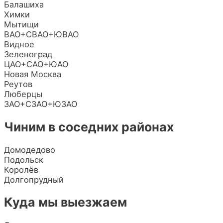
Балашиха
Химки
Мытищи
ВАО+СВАО+ЮВАО
Видное
Зеленоград
ЦАО+САО+ЮАО
Новая Москва
Реутов
Люберцы
ЗАО+СЗАО+ЮЗАО
Чиним в соседних районах
Домодедово
Подольск
Королёв
Долгопрудный
Куда мы выезжаем