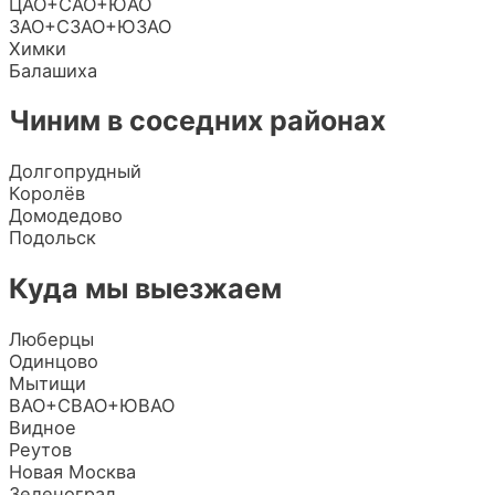
ЦАО+САО+ЮАО
ЗАО+СЗАО+ЮЗАО
Химки
Балашиха
Чиним в соседних районах
Долгопрудный
Королёв
Домодедово
Подольск
Куда мы выезжаем
Люберцы
Одинцово
Мытищи
ВАО+СВАО+ЮВАО
Видное
Реутов
Новая Москва
Зеленоград