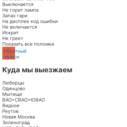
Выключается
Не горит лампа
Запах гари
На дисплее код ошибки
Не включается
Искрит
Не греет
Показать все поломки
Обратный
звонок
Куда мы выезжаем
Люберцы
Одинцово
Мытищи
ВАО+СВАО+ЮВАО
Видное
Реутов
Новая Москва
Зеленоград