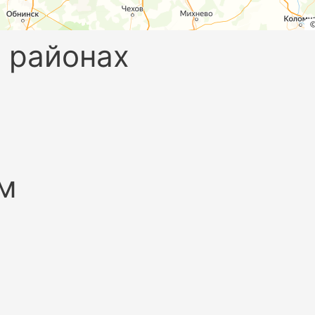
 районах
м