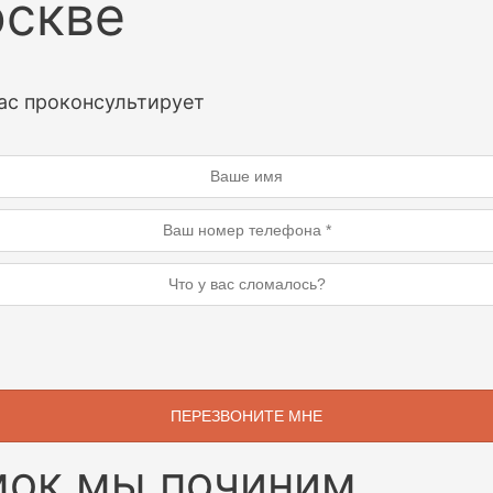
оскве
ас проконсультирует
мок мы починим