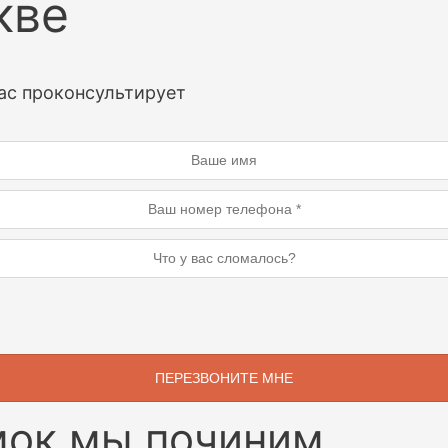
кве
ас проконсультирует
мок мы починим