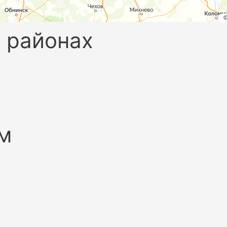
 районах
м