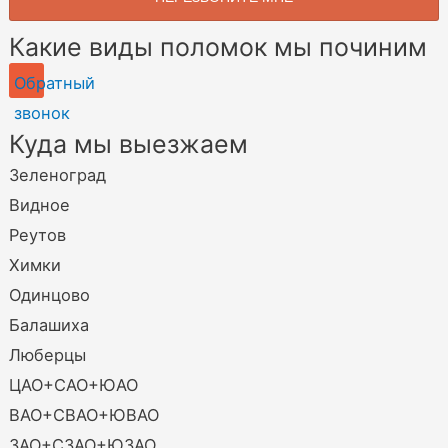
Какие виды поломок мы починим
Обратный
звонок
Куда мы выезжаем
Зеленоград
Видное
Реутов
Химки
Одинцово
Балашиха
Люберцы
ЦАО+САО+ЮАО
ВАО+СВАО+ЮВАО
ЗАО+СЗАО+ЮЗАО